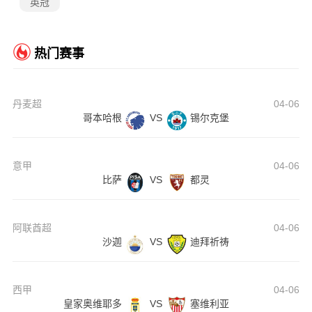
英冠
热门赛事
丹麦超
04-06
哥本哈根
VS
锡尔克堡
意甲
04-06
比萨
VS
都灵
阿联酋超
04-06
沙迦
VS
迪拜祈祷
西甲
04-06
皇家奥维耶多
VS
塞维利亚