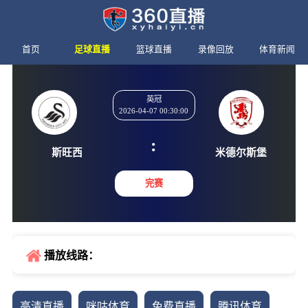
首页
足球直播
篮球直播
录像回放
体育新闻
英冠
2026-04-07 00:30:00
:
斯旺西
米德尔
完赛
播放线路：
高清直播
咪咕体育
免费直播
腾讯体育