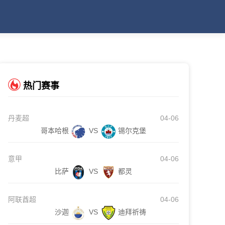
热门赛事
丹麦超
04-06
哥本哈根
VS
锡尔克堡
意甲
04-06
比萨
VS
都灵
阿联酋超
04-06
沙迦
VS
迪拜祈祷