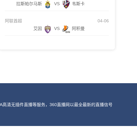
拉斯帕尔马斯
VS
韦斯卡
阿联酋超
04-06
艾因
VS
阿积曼
A高清无插件直播等服务，360直播网以最全最新的直播信号
我们会第一时间处理，谢谢。