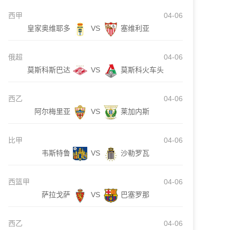
西甲
04-06
皇家奥维耶多
VS
塞维利亚
俄超
04-06
莫斯科斯巴达
VS
莫斯科火车头
西乙
04-06
阿尔梅里亚
VS
莱加内斯
比甲
04-06
韦斯特鲁
VS
沙勒罗瓦
西篮甲
04-06
萨拉戈萨
VS
巴塞罗那
西乙
04-06