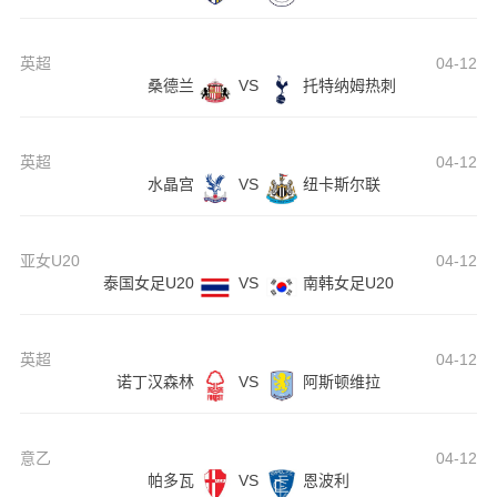
英超
04-12
桑德兰
VS
托特纳姆热刺
英超
04-12
水晶宫
VS
纽卡斯尔联
亚女U20
04-12
泰国女足U20
VS
南韩女足U20
英超
04-12
诺丁汉森林
VS
阿斯顿维拉
意乙
04-12
帕多瓦
VS
恩波利