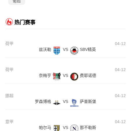
葡超
热门赛事
荷甲
04-12
兹沃勒
VS
SBV精英
荷甲
04-12
奈梅亨
VS
费耶诺德
挪超
04-12
罗森博格
VS
萨普斯堡
意甲
04-12
帕尔马
VS
那不勒斯