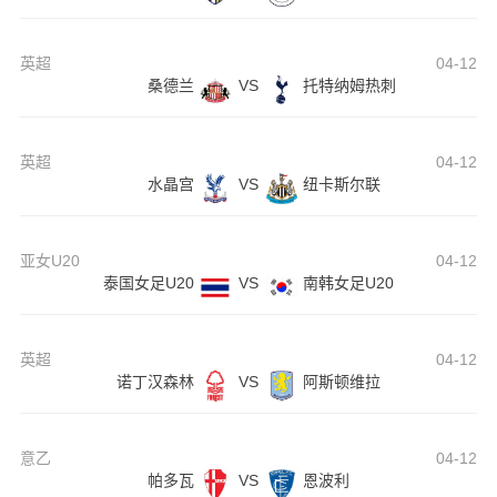
英超
04-12
桑德兰
VS
托特纳姆热刺
英超
04-12
水晶宫
VS
纽卡斯尔联
亚女U20
04-12
泰国女足U20
VS
南韩女足U20
英超
04-12
诺丁汉森林
VS
阿斯顿维拉
意乙
04-12
帕多瓦
VS
恩波利